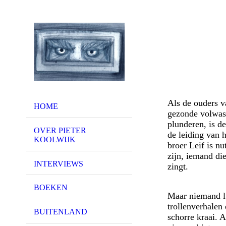
Als de ouders v
HOME
gezonde volwas
plunderen, is d
OVER PIETER
de leiding van 
KOOLWIJK
broer Leif is nu
zijn, iemand die
INTERVIEWS
zingt.
BOEKEN
Maar niemand lu
trollenverhalen 
BUITENLAND
schorre kraai. A