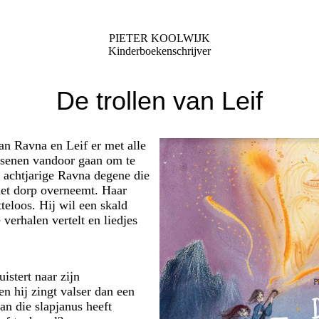
PIETER KOOLWIJK
Kinderboekenschrijver
De trollen van Leif
an Ravna en Leif er met alle
senen vandoor gaan om te
e achtjarige Ravna degene die
het dorp overneemt. Haar
tteloos. Hij wil een skald
 verhalen vertelt en liedjes
istert naar zijn
en hij zingt valser dan een
an die slapjanus heeft